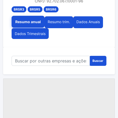
CNPJ: 92.702.067/0001-96
BRSR3
BRSR5
BRSR6
Resumo anual
Resumo trim.
Dados Anuais
Dados Trimestrais
Buscar