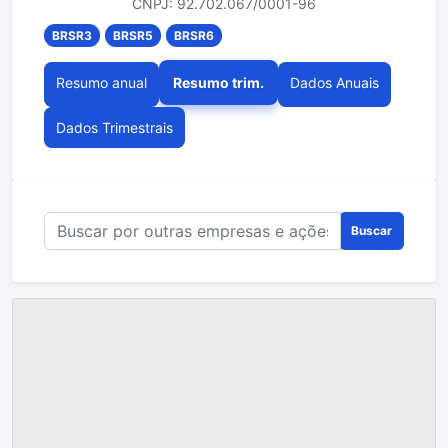
CNPJ: 92.702.067/0001-96
BRSR3
BRSR5
BRSR6
Resumo anual
Resumo trim.
Dados Anuais
Dados Trimestrais
Buscar