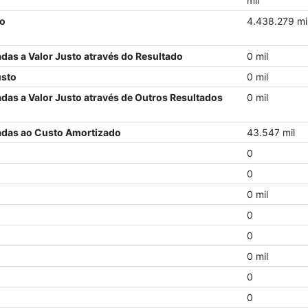
mil
zo
4.438.279 mi
adas a Valor Justo através do Resultado
0 mil
usto
0 mil
adas a Valor Justo através de Outros Resultados
0 mil
iadas ao Custo Amortizado
43.547 mil
0
0
0 mil
0
0
0 mil
0
0