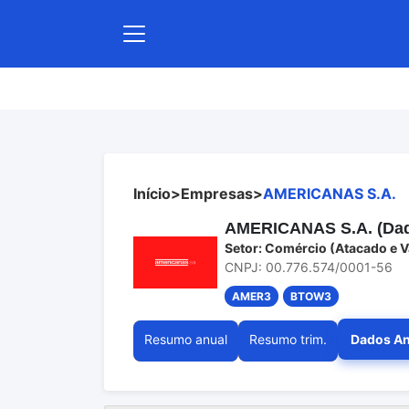
Início
>
Empresas
>
AMERICANAS S.A.
AMERICANAS S.A. (Dado
Setor: Comércio (Atacado e V
CNPJ: 00.776.574/0001-56
AMER3
BTOW3
Resumo anual
Resumo trim.
Dados An