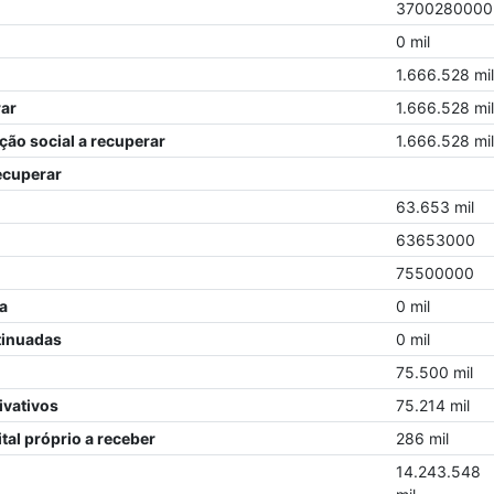
3700280000
0 mil
1.666.528 mil
rar
1.666.528 mil
ção social a recuperar
1.666.528 mil
ecuperar
63.653 mil
63653000
75500000
a
0 mil
tinuadas
0 mil
75.500 mil
ivativos
75.214 mil
tal próprio a receber
286 mil
14.243.548