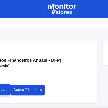
s Financeiros Anuais - DFP)
arejo)
uais
Dados Trimestrais