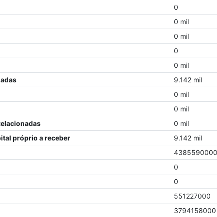
0
0 mil
0 mil
0
0 mil
nadas
9.142 mil
0 mil
0 mil
Relacionadas
0 mil
tal próprio a receber
9.142 mil
438559000
0
0
551227000
3794158000