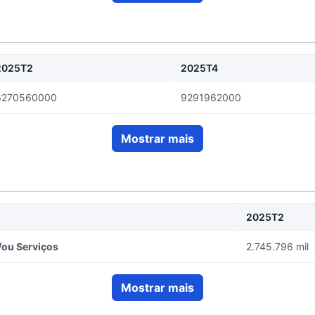
2025T2
2025T4
6270560000
9291962000
Mostrar mais
2025T2
/ou Serviços
2.745.796 mil
Mostrar mais