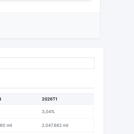
4
2026T1
3,04%
60 mil
2.047.682 mil