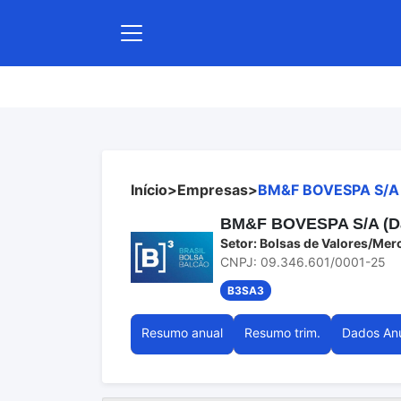
Início
>
Empresas
>
BM&F BOVESPA S/A
BM&F BOVESPA S/A (Dad
Setor: Bolsas de Valores/Mer
CNPJ: 09.346.601/0001-25
B3SA3
Resumo anual
Resumo trim.
Dados An