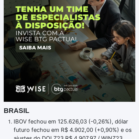
BRASIL
IBOV fechou em 125.626,03 (-0,26%), dólar
futuro fechou em R$ 4.902,00 (+0,90%) e os
ajustes do DOLZ23 R$ 4.907,97 / WINZ23